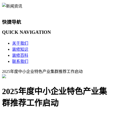
快捷导航
QUICK
NAVIGATION
关于我们
装修知识
装修百科
联系我们
2025年度中小企业特色产业集群推荐工作启动
2025年度中小企业特色产业集
群推荐工作启动