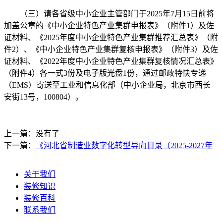
（三）请各省级中小企业主管部门于2025年7月15日前将
加盖公章的《中小企业特色产业集群申报表》（附件1）及佐
证材料、《2025年度中小企业特色产业集群推荐汇总表》（附
件2）、《中小企业特色产业集群复核申报表》（附件3）及佐
证材料、《2022年度中小企业特色产业集群复核情况汇总表》
（附件4）各一式3份及电子版光盘1份，通过邮政特快专递
（EMS）寄送至工业和信息化部（中小企业局，北京市西长
安街13号，100804）。
上一篇：没有了
下一篇：
《河北省制造业数字化转型导向目录（2025-2027年
关于我们
装修知识
装修百科
联系我们