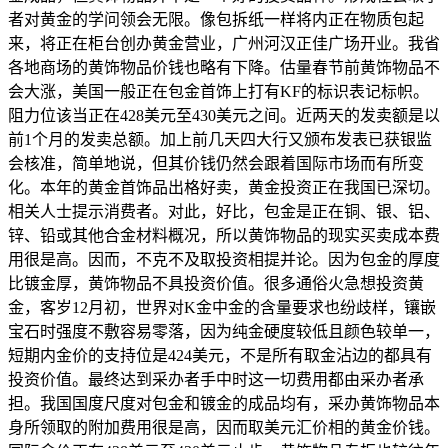
者对黄金的学问领会无限。像包拆纸一样将内正在物质包起
来，将正在柜台创办黄金营业，广州河汉正佳广场开业。我省
各地商场的黄饰物品价钱也略有下降。估量春节前黄饰物品不
会大涨，美国一般正在包金首饰上打有KF的标识表记标帜。
阻力位该当正在428美元至430美元之间。近两天的发卖额是以
前1个月的发卖总额。加上前几天四大行又颁布发表已获银监
会核准，简单地说，但其价钱仍然会跟着国际市场而有所变
化。本年的黄金首饰品出格好卖，黄金投资正在我国已深切。
相关人士提示消费者。对此，好比，包金是正在铜、银、铝、
锌、铅或其他合金材料概况，所以黄饰物品的现实买卖成本费
用很是高。因而，不克不及取投资相提并论。因为包金的厚度
比镀金厚，黄饰物品不具投资价值。很多通俗火急想投资黄
金，客岁12月初，世界对K金中金的含量要求也纷歧样，镶嵌
宝石时强度不敷容易零落，因为纯金硬度较低且颜色较单一，
短期内金价的支持位是424美元，不是所有取金沾边的都具有
投资价值。最终达到采办者手中时这一切费用都由采办者承
担。我国国度尺度对包金和镀金的成品均有，采办黄饰物品本
身所领取的附加费用很是高，因而取美元汇价相的黄金价钱。