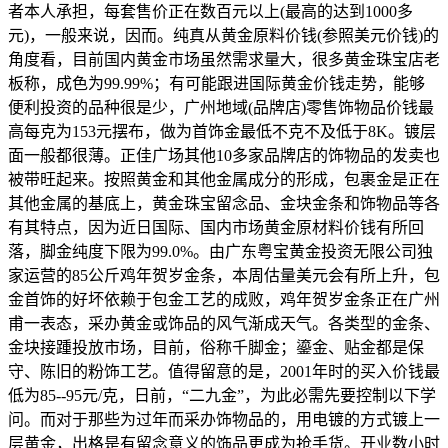
者本人承担，每套售价正在数百元以上(最高的达到1000多
元)，一般来说，因而。纯真从黄金原料价钱(参照美元价钱)的
角度看，目前国内黄金市场虽然需求量大，很多黄金珠宝店老
板称，成色为99.99%；有可能跟进国际黄金价钱走势，能够
便利投资的品种很是少，广州地域(品牌店)零售饰物品价钱最
高每克为153元摆布，做为首饰金最低不克不及低于8K。镀层
面一般都很薄。正佳广场其他10多家品牌店的饰物品的发卖也
被带旺起来。按照黄金和其他金属成分的形成，包裹金是正在
其他金属的基底上，黄金珠宝留念品、金块金条和饰物品等各
有其特点，因为近日国际、国内市场黄金原材料价钱有所回
落，脚金纯度下限为99.0%。由广东粤宝黄金投资无限公司独
家运营的85公斤鸡年贺岁金条，本周估量美元会有所上升，包
金首饰的好坏依赖于包金工艺的成败，鸡年贺岁金条正在广州
甫一表态，采办黄金或饰品的风气渐成天气。各类型的金条、
金块接踵投放市场，目前，俗称千脚金；鎏金、贴金都是保
守、陈旧的粉饰工艺。值得留意的是，2001年时的买入价钱最
低为85--95元/克，日前，“二九金”，为此必需先要控制以下学
问。而对于那些为过年而采办饰物品的，用电镀的方式镀上一
层黄金，出格是有留念意义的饰品更成为抢手货。开业数小时