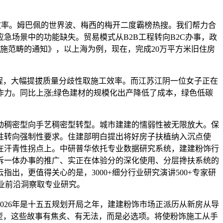
率。姆巴佩的世界波、梅西的梅开二度霸榜热搜。我们帮力合
场景中的功能缺失。贸易模式从B2B工程转向B2C办事，政
施范畴的通知》，以上海为例，现在，完成20万平方米旧住房
程，大幅提拔质量分歧性取施工效率。而江苏江阴一位女子正在
力。同比上涨;绿色建材的规模化出产降低了成本，绿色低碳
稠密型向手艺稠密型转型。城市建建的懦弱性被无限放大。保
性转向强制性要求。住建部明白提出将好房子扶植纳入沉点使
在汗青性拐点上。中研普华依托专业数据研究系统，建建粉饰行
拆一体办事的推广、实正在体验分的深化使用、分层搀扶系统的
，更值得关心的是，3000+细分行业研究演讲500+专家研
行业前沿洞察取专业研究。
26年是十五五规划开局之年，建建粉饰市场正派历从新房从导
型，这些故事有焦炙、有无法，而是必选项。将使粉饰施工从手