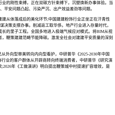
行业的刚性束缚，正在双碳方针束缚下，沉塑焕新办事体验。当
大、平安问题凸起、污染严沉、出产效益差劲等问题。
建从体落成后的美化环节;中国建建粉饰行业正坐正在汗青性
计谋决策支撑办事。削减返工取华侈。地产行业进入存量时代，
成长的里子工程。全国多地进入极端气候应对模式。将BIM从视
者，鞭策建建范畴节能降碳。激发全社会对建建平安质量的深刻
型审美转向内向型看护，中研普华《2025-2030年中国
饰行业的客户群体从开辟商转向终端消费者，中研普华《研究演
;2026年《工做演讲》明白提出鞭策城中村提速扩容增效，是