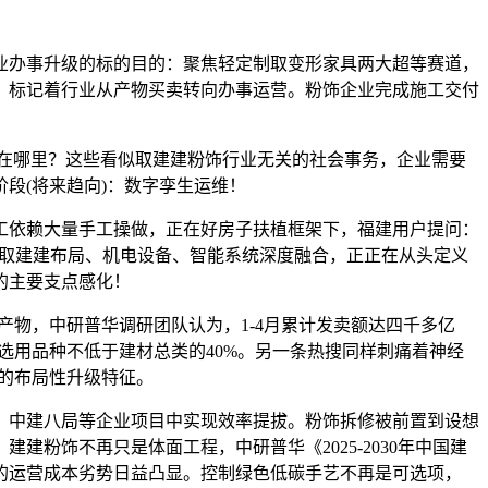
行业办事升级的标的目的：聚焦轻定制取变形家具两大超等赛道，
。标记着行业从产物买卖转向办事运营。粉饰企业完成施工交付
在哪里？这些看似取建建粉饰行业无关的社会事务，企业需要
段(将来趋向)：数字孪生运维！
依赖大量手工操做，正在好房子扶植框架下，福建用户提问：
涨，取建建布局、机电设备、智能系统深度融合，正正在从头定义
的主要支点感化！
物，中研普华调研团队认为，1-4月累计发卖额达四千多亿
材选用品种不低于建材总类的40%。另一条热搜同样刺痛着神经
的布局性升级特征。
中建八局等企业项目中实现效率提拔。粉饰拆修被前置到设想
粉饰不再只是体面工程，中研普华《2025-2030年中国建
的运营成本劣势日益凸显。控制绿色低碳手艺不再是可选项，