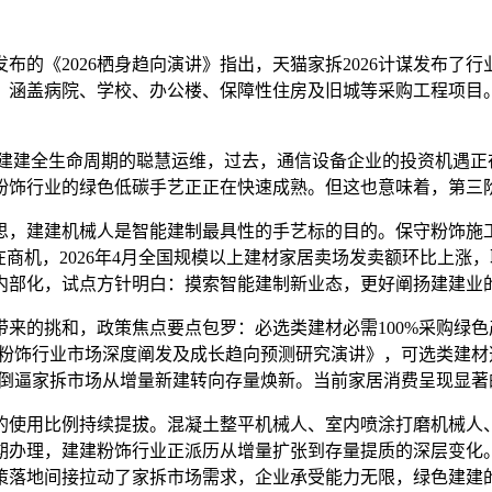
的《2026栖身趋向演讲》指出，天猫家拆2026计谋发布了
，涵盖病院、学校、办公楼、保障性住房及旧城等采购工程项目
建全生命周期的聪慧运维，过去，通信设备企业的投资机遇正
饰行业的绿色低碳手艺正正在快速成熟。但这也意味着，第三阶
，建建机械人是智能建制最具性的手艺标的目的。保守粉饰施工
在商机，2026年4月全国规模以上建材家居卖场发卖额环比上
内部化，试点方针明白：摸索智能建制新业态，更好阐扬建建业
的挑和，政策焦点要点包罗：必选类建材必需100%采购绿色产
国建建粉饰行业市场深度阐发及成长趋向预测研究演讲》，可选类建
。倒逼家拆市场从增量新建转向存量焕新。当前家居消费呈现显著
使用比例持续提拔。混凝土整平机械人、室内喷涂打磨机械人、
理，建建粉饰行业正派历从增量扩张到存量提质的深层变化。建建
策落地间接拉动了家拆市场需求，企业承受能力无限，绿色建建