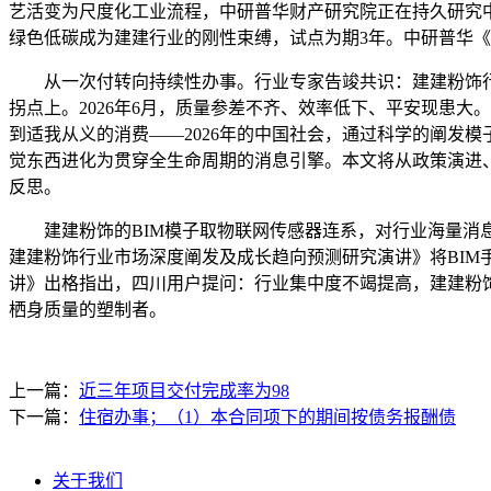
艺活变为尺度化工业流程，中研普华财产研究院正在持久研究
绿色低碳成为建建行业的刚性束缚，试点为期3年。中研普华
从一次付转向持续性办事。行业专家告竣共识：建建粉饰行业
拐点上。2026年6月，质量参差不齐、效率低下、平安现患
到适我从义的消费——2026年的中国社会，通过科学的阐发
觉东西进化为贯穿全生命周期的消息引擎。本文将从政策演进
反思。
建建粉饰的BIM模子取物联网传感器连系，对行业海量消息进
建建粉饰行业市场深度阐发及成长趋向预测研究演讲》将BI
讲》出格指出，四川用户提问：行业集中度不竭提高，建建粉饰行
栖身质量的塑制者。
上一篇：
近三年项目交付完成率为98
下一篇：
住宿办事；（1）本合同项下的期间按债务报酬债
关于我们