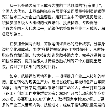
从一名普通装窑工人成长为施釉工艺领域的“行家里手”，
全国人大代表、山西高陶瓷业有限责任公司质量控制员范银莲
深知技术工人对企业的重要性。走到工友中间倾听意见建议，
积极参加各级人大组织的代表培训、执法检查、专题调研……
当选为全国人大代表以来，范银莲始终聚焦产业工人成长，积
极履职建言。
在参加全国两会时，范银莲讲述自己的成长故事，分享身
边的变化和成就，围绕“多措并举促进职工技能提升”，从做好
职业教育和培训、加大技能培训奖励补贴力度、完善改进劳动
和技能竞赛、提升技能人才待遇激励机制等四个方面提出建
议，得到了相关部门的及时回复。
如今，范银莲欣喜地看到，一项项提升产业工人技能的举
措，正在转化为现实生产力。建成省级职业学校特色产业学院
38家；山西工匠学院挂牌以来培训职工4802人；全省打造劳模
（职工）创新工作室集群3700家；2024年开展劳动和技能竞赛
5627项，参赛职工106.87万余人，取得国家专利5857项……更
多的产业工人苦练内功、技能成才，组成了推动高质量发展的