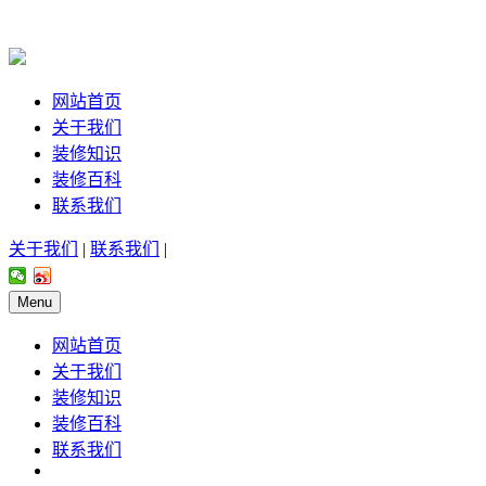
网站首页
关于我们
装修知识
装修百科
联系我们
关于我们
|
联系我们
|
Menu
网站首页
关于我们
装修知识
装修百科
联系我们