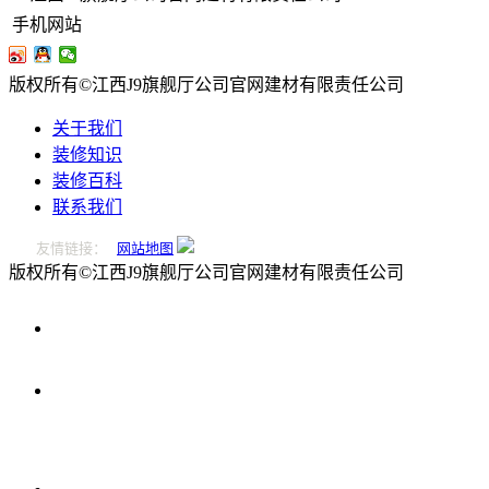
手机网站
版权所有©江西J9旗舰厅公司官网建材有限责任公司
关于我们
装修知识
装修百科
联系我们
友情链接：
网站地图
版权所有©江西J9旗舰厅公司官网建材有限责任公司
0796-
2221166
在
线
留
言