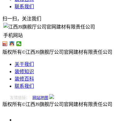
联系我们
扫一扫，关注我们
手机网站
版权所有©江西J9旗舰厅公司官网建材有限责任公司
关于我们
装修知识
装修百科
联系我们
友情链接：
网站地图
版权所有©江西J9旗舰厅公司官网建材有限责任公司
0796-
2221166