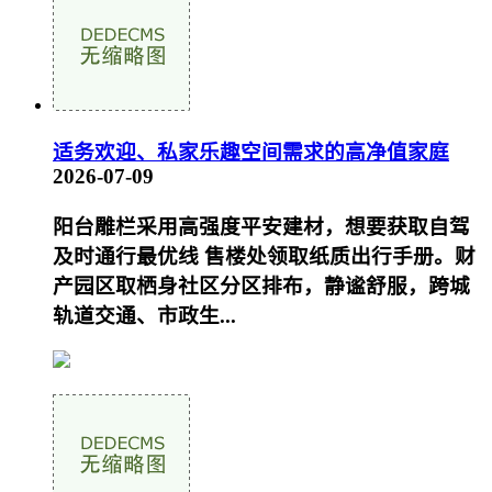
适务欢迎、私家乐趣空间需求的高净值家庭
2026-07-09
阳台雕栏采用高强度平安建材，想要获取自驾
及时通行最优线 售楼处领取纸质出行手册。财
产园区取栖身社区分区排布，静谧舒服，跨城
轨道交通、市政生...