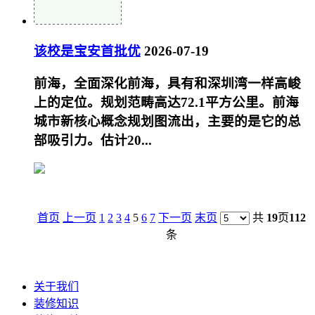
该校是宝安首批优
2026-07-19
前海，全面深化前海，具有和深圳湾一样高峻
上的定位。规划范畴高达72.1平方公里。前海
城市新核心概念规划图流出，主要的是它的总
部吸引力。估计20...
首页
上一页
1
2
3
4
5
6
7
下一页
末页
共
19
页
112
条
关于我们
装修知识