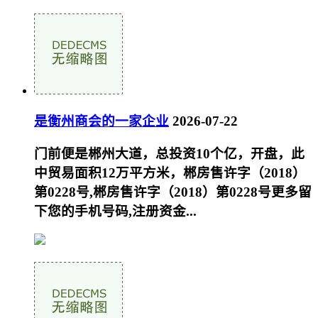
是衡州商会的一家企业
2026-07-22
门前便是郴州大道，总投资10个亿，开盘，此
中贸易面积12万平方米，郴房售许字（2018）
第0228号,郴房售许字（2018）第0228号更多留
下您的手机号码,注册资金...