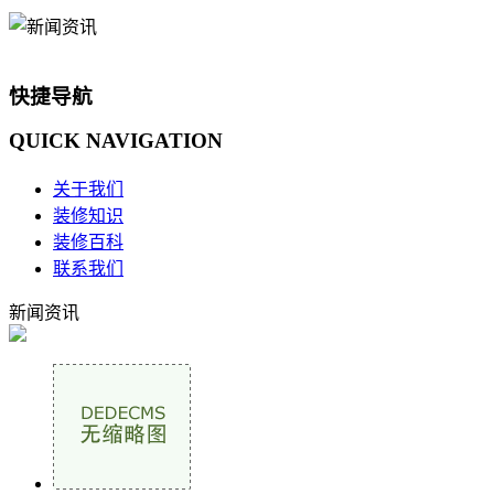
快捷导航
QUICK
NAVIGATION
关于我们
装修知识
装修百科
联系我们
新闻资讯