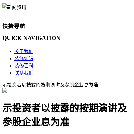
快捷导航
QUICK
NAVIGATION
关于我们
装修知识
装修百科
联系我们
示投资者以披露的按期演讲及参股企业息为准
示投资者以披露的按期演讲及
参股企业息为准