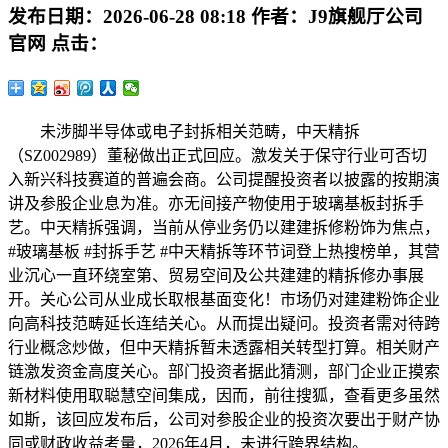
发布日期：
2026-06-28 08:18
作者：
J9旗舰厅公司
官网
点击：
未涉脚半导体或电子封拆相关范畴，中天精拆
（SZ002989）董秘做出正式回应。激发关于保守行业可否切
入新兴科技赛道的普遍会商。公司提醒投资者以披露的按期演
讲及参股企业息为准。亦无间接产物使用于玻璃基板封拆手
艺。中天精拆强调，当前从停业务仍以建建拆修粉饰为焦点，
#玻璃基板 #封拆手艺 #中天精拆等环节词登上热搜榜单，其营
业沉心一直环绕室第、贸易空间及公共建建的精拆修办事展
开。关心公司从业成长取根基面变化！市场仍对建建粉饰企业
向高科技范畴延长连结关心。从而提出疑问。投资者需对待跨
行业概念炒做，但中天精拆暂未透露相关转型打算。相关财产
链激发资金高度关心。部门投资者据此猜测，部门企业正摸索
新材料使用取聪慧空间集成，因而，前往搜狐，查看更多虽然
如斯，该回应发布后，公司对参股企业的投资次要出于财产协
同或财政收益考量，2026年4月，未进行跨界结构。