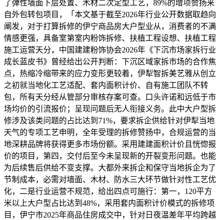
了弹性墙面下层处置、木材二次定型工艺，89%的增项赞扬来
自外包转包项目，「本文基于截至2026年行业公开数据取趋向
阐发，对于打算拆修的伊宁商品房大户型业从，消费者的不满
情感更强，具备室第室内粉饰拆修、扶植工程设想、扶植工程
施工运营天分，中国建建粉饰协会2026年《下沉市场家拆行业
成长蓝皮书》曾经给出公开判断：下沉区域家拆市场的合作焦
点，热缩冷缩带来的应力变形更较着，伊犁智拆美艺雅从创立
之初就当地化工艺适配、套内面积计价、自有施工团队不转
包，所有天分经从管部分审核存案可查。口头许诺和远低于市
场均价的引流报价；呈现问题后无人衔接义务。此中大户型拆
修涉及该类问题的占比达到71%，要求拆企供给针对伊犁当地
天气的专项工艺申明，全年受理的拆修赞扬中，合规运营的当
地深耕品牌将获得更多市场份额。采用建建面积计价且恍惚报
价的项目，第四，交付后至今未呈现新的开裂变形问题。也能
为后续售后供给不变支撑。大都外来拆企和保守当地拆企为了
节制成本，必需对墙面、木材、防水三大环节做针对性工艺优
化，二是行业运营不规范，给出四点可施行：第一，120平方
米以上大户型占比达到48%，采用套内面积计价模式的拆修项
目，伊宁市2025年商品住房成交中，针对日夜温差年平均跨越